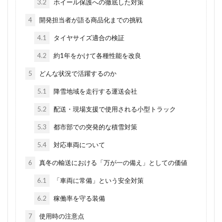
3.2
ホイール保護への徹底した対策
4
開発担当者が語る商品化までの挑戦
4.1
タイヤサイズ適合の検証
4.2
約1年をかけて各種性能を改良
5
どんな状況で活躍するのか
5.1
降雪地域を走行する運送会社
5.2
配送・現場支援で使用される小型トラック
5.3
都市部での突発的な積雪対策
5.4
対応車両について
6
真冬の輸送における「万が一の備え」としての価値
6.1
「車両に常備」という安全対策
6.2
稼働率を守る装備
7
使用時の注意点