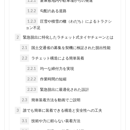
1.2.1
倉庫敷地内や駐車場からの発進
1.2.2
勾配のある道路
1.2.3
圧雪や積雪の轍（わだち）によるトラクシ
ョン不足
2
緊急脱出に特化したラチェット式タイヤチェーンとは
2.1
国土交通省の募集を契機に検証された脱出性能
2.2
ラチェット構造による簡単装着
2.2.1
均一な締付力を実現
2.2.2
作業時間の短縮
2.2.3
緊急脱出に最適化された設計
2.3
簡単装着方法を動画でご説明
3
誰でも簡単に装着できる構造と安全性への工夫
3.1
技術や力に頼らない装着方法