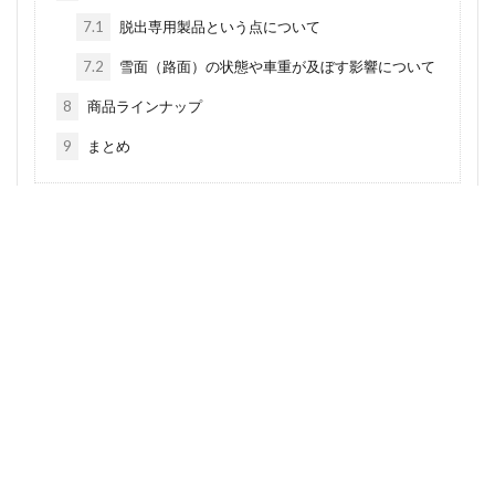
7.1
脱出専用製品という点について
7.2
雪面（路面）の状態や車重が及ぼす影響について
8
商品ラインナップ
9
まとめ
雪道スタックが物流現場に与え
る深刻な影響
近年増加する大雪による車両滞留
近年、日本各地では予測を超える大雪により高速道路や
幹線道路での車両滞留が頻発しています。物流車両が立
ち往生すると、単なる配送遅延にとどまらず、輸送ネッ