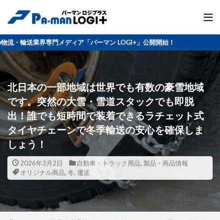
門メディア「パーマン LOGI+」公開開始！
北日本の一部地域は世界でも有数の豪雪地域
です。突然の大雪・雪道スタックでも即脱
出！誰でも短時間で装着できるラチェット式
タイヤチェーンで冬季輸送の安心を確保しま
しょう！
2026年3月2日
自動車・トラック用品
,
製品・商品情報
オリジナル商品
,
冬
,
運送