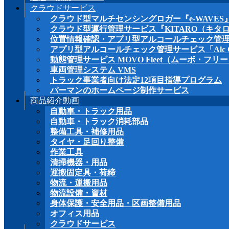
クラウドサービス
位置情報確認・アプリ型アルコールチェック管
クラウド型マルチセンシングロガー『e-WAVES
アプリ型アルコールチェック管理サービス「Alc C
クラウド型運行管理サービス『KITARO（キタ
動態管理サービス MOVO Fleet（ムーボ・フリ
位置情報確認・アプリ型アルコールチェック管
車両管理システム VMS
アプリ型アルコールチェック管理サービス「Alc Ch
トラック事業者向け法定12項目指導プログラム
動態管理サービス MOVO Fleet（ムーボ・フリ
パーマンのホームページ制作サービス
車両管理システム VMS
商品紹介動画
トラック事業者向け法定12項目指導プログラム
自動車・トラック用品
パーマンのホームページ制作サービス
商品紹介動画
自動車・トラック消耗部品
自動車・トラック用品
整備工具・補修用品
自動車・トラック消耗部品
タイヤ・足回り整備
整備工具・補修用品
作業工具
タイヤ・足回り整備
清掃機器・用品
作業工具
運搬固定具・荷締
清掃機器・用品
物流・運搬用品
運搬固定具・荷締
物流設備・資材
物流・運搬用品
身体保護・安全用品・区画整備用品
物流設備・資材
オフィス用品
身体保護・安全用品・区画整備用品
クラウドサービス
オフィス用品
クラウドサービス
運営会社