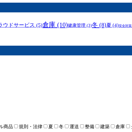
倉庫
(10)
冬
(8)
ラウドサービス
(5)
夏
(4)
健康管理
(3)
安全対策
ル商品
規則・法律
夏
冬
運送
整備
建築
倉庫