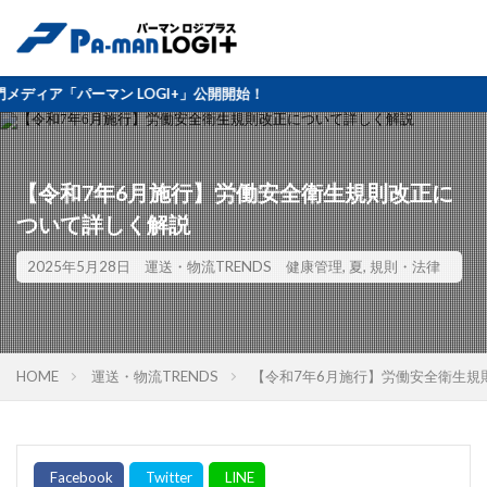
ン LOGI+」公開開始！
【令和7年6月施行】労働安全衛生規則改正に
ついて詳しく解説
2025年5月28日
運送・物流TRENDS
健康管理
,
夏
,
規則・法律
HOME
運送・物流TRENDS
【令和7年6月施行】労働安全衛生規