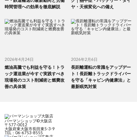
ー・鉄道輸送の最新動向と労働
ク｜熱中症・バッテリー・タイ
時間管理への効果を徹底解説
ヤ・天候変化への備え
2026年4月24日
2026年2月6日
燃油高騰でも利益を守る！トラ
長距離運転の常識をアップデー
ック運送業が今すぐ実践すべき
ト！長距離トラックドライバー
現場発のコスト削減術と燃費改
を守る「キャビン内健康法」と
善の具体策
最新眠気対策
パーマンショップ©大阪店
〒577-0012
大阪府東大阪市長田東5-3-9
TEL：06-6753-8555